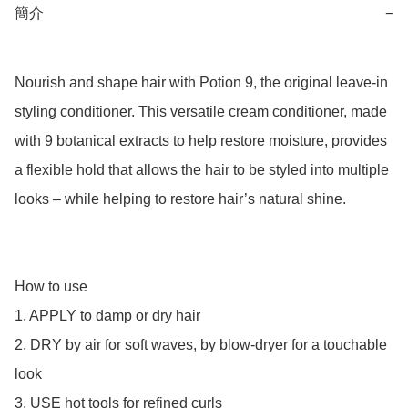
簡介
−
Nourish and shape hair with Potion 9, the original leave-in 
styling conditioner. This versatile cream conditioner, made 
with 9 botanical extracts to help restore moisture, provides 
a flexible hold that allows the hair to be styled into multiple 
looks – while helping to restore hair’s natural shine.

How to use

1. APPLY to damp or dry hair

2. DRY by air for soft waves, by blow-dryer for a touchable 
look

3. USE hot tools for refined curls
