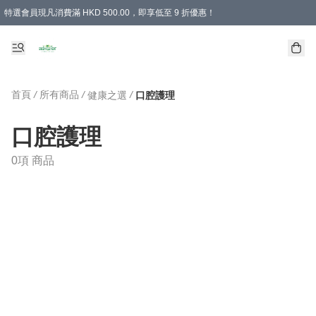
特選會員現凡消費滿 HKD 500.00，即享低至 9 折優惠！
所有會員 訂單購買滿$350即可免運費
首頁
/
所有商品
/
/
健康之選
口腔護理
口腔護理
0項 商品