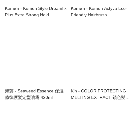
Kemøn - Kemon Style Dreamfix
Kemøn - Kemon Actyva Eco-
Plus Extra Strong Hold
Friendly Hairbrush
Hairspray 持久定型噴霧 500ml
海藻 - Seaweed Essence 保濕
Kin - COLOR PROTECTING
修復護髮定型噴霧 420ml
MELTING EXTRACT 鎖色髪乳
200ml