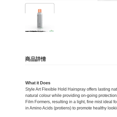
商品詳情
What it Does
Style Art Flexible Hold Hairspray offers lasting na
natural colour while providing on-going protection
Film Formers, resulting in a light, fine mist ideal
in Amino Acids (protiens) to promote healthy looki