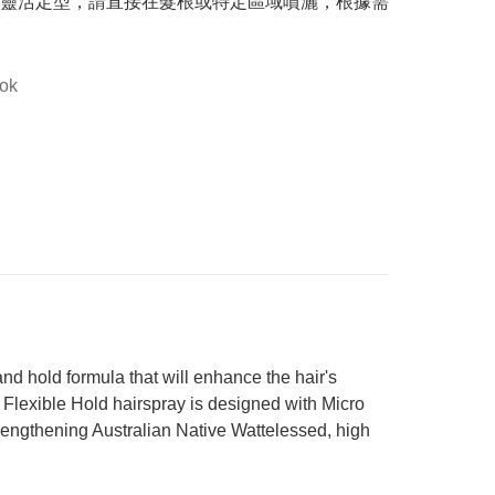
靈活定型，請直接在髮根或特定區域噴灑，根據需
ook
and hold formula that will enhance the hair's
t Flexible Hold hairspray is designed with Micro
 strengthening Australian Native Wattelessed, high