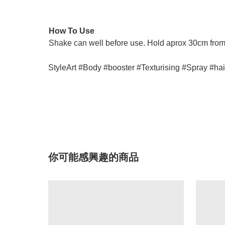
How To Use
Shake can well before use. Hold aprox 30cm from ha
StyleArt #Body #booster #Texturising #Spray #hair
你可能感興趣的商品