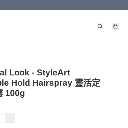
al Look - StyleArt
ble Hold Hairspray 靈活定
 100g
+