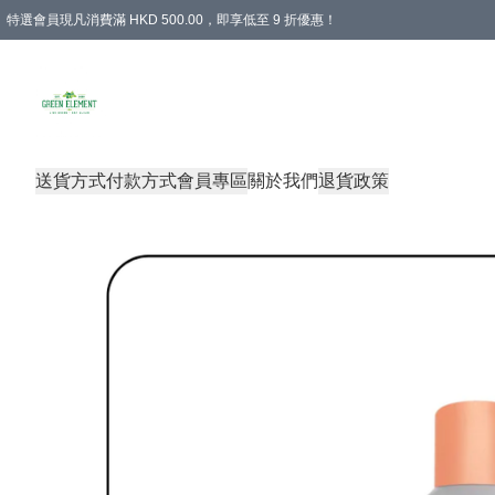
特選會員現凡消費滿 HKD 500.00，即享低至 9 折優惠！
所有會員 訂單購買滿$350即可免運費
送貨方式
付款方式
會員專區
關於我們
退貨政策