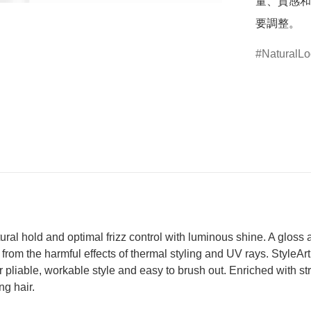
量、質感和
要調整。
NaturalL
tural hold and optimal frizz control with luminous shine. A gloss 
 from the harmful effects of thermal styling and UV rays. StyleAr
 for pliable, workable style and easy to brush out. Enriched with
ng hair.