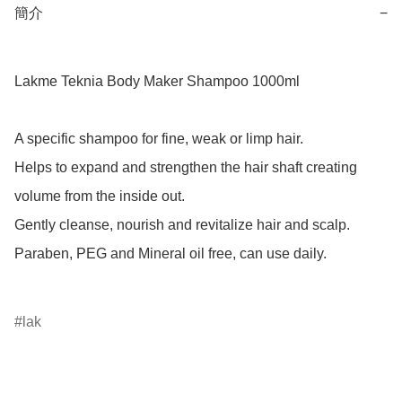
簡介
−
Lakme Teknia Body Maker Shampoo 1000ml

A specific shampoo for fine, weak or limp hair.

Helps to expand and strengthen the hair shaft creating 
volume from the inside out.

Gently cleanse, nourish and revitalize hair and scalp.

Paraben, PEG and Mineral oil free, can use daily.

lak