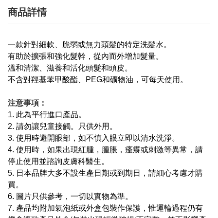
商品詳情
一款針對細軟、脆弱或無力頭髮的特定洗髮水。
有助於擴張和強化髮幹，從內而外增加髮量。
溫和清潔、滋養和活化頭髮和頭皮。
不含對羥基苯甲酸酯、PEG和礦物油，可每天使用。
注意事項：
1. 此為平行進口產品。
2. 請勿讓兒童接觸。只供外用。
3. 使用時避開眼部，如不慎入眼立即以清水洗淨。
4. 使用時，如果出現紅腫，腫脹，瘙癢或刺激等異常，請
停止使用並諮詢皮膚科醫生。
5. 日本品牌大多不設生產日期或到期日，請細心考慮才購
買。
6. 圖片只供參考，一切以實物為準。
7. 產品均附加氣泡紙或外盒包裝作保護，惟運輪過程仍有