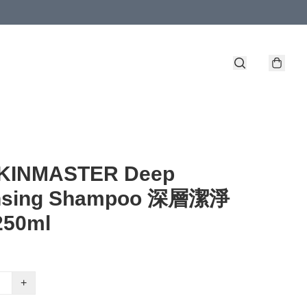
- KINMASTER Deep
nsing Shampoo 深層潔淨
50ml
+