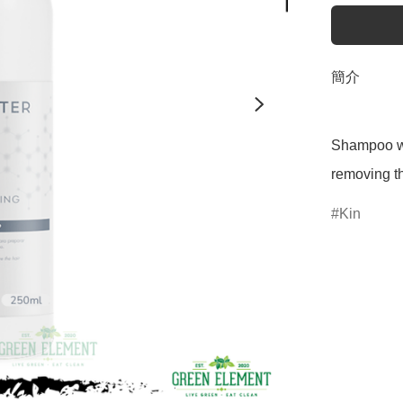
簡介
Shampoo wit
removing th
Kin