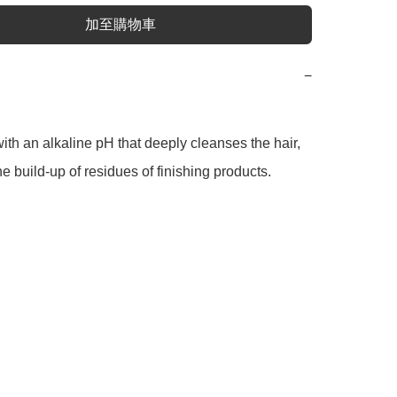
加至購物車
−
h an alkaline pH that deeply cleanses the hair, 
e build-up of residues of finishing products.