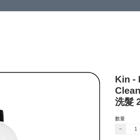
Kin 
Clea
洗髮 2
數量
−