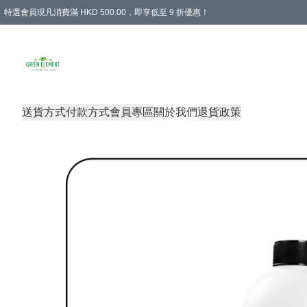
特選會員現凡消費滿 HKD 500.00，即享低至 9 折優惠！
所有會員 訂單購買滿$350即可免運費
送貨方式
付款方式
會員專區
關於我們
退貨政策