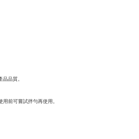
產品品質。
家使用前可嘗試拌勻再使用。