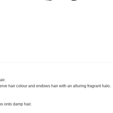
air.
erve hair colour and endows hair with an alluring fragrant halo.
ops onto damp hair.