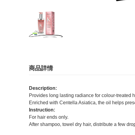
商品詳情
Description:
Provides long lasting radiance for colour-treated h
Enriched with Centella Asiatica, the oil helps pres
Instruction:
For hair ends only.
After shampoo, towel dry hair, distribute a few dr