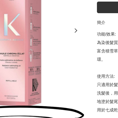
簡介
功能/效果:

為染後髮質
富含積雪草
環。

使用方法:

只適用於髮
洗髮後，用
地塗於髮尾
用於七成乾