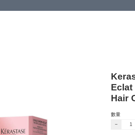
Keras
Eclat
Hair
數量
−