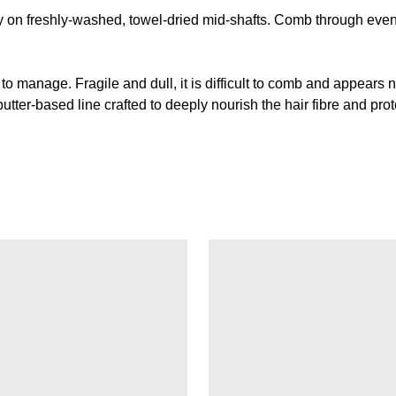
 on freshly-washed, towel-dried mid-shafts. Comb through evenly
st to manage. Fragile and dull, it is difficult to comb and appears 
ter-based line crafted to deeply nourish the hair fibre and protec