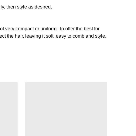
, then style as desired.
not very compact or uniform. To offer the best for
t the hair, leaving it soft, easy to comb and style.