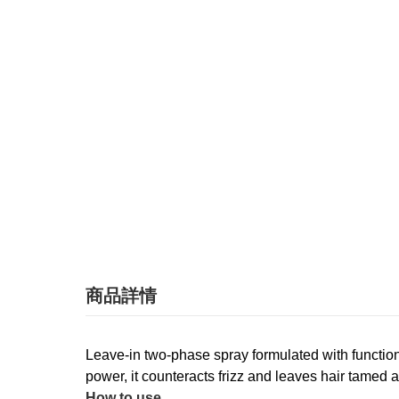
商品詳情
Leave-in two-phase spray formulated with functional
power, it counteracts frizz and leaves hair tame
How to use