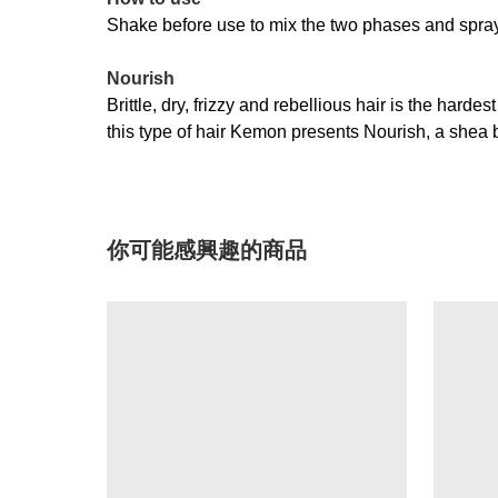
Shake before use to mix the two phases and spray
Nourish
Brittle, dry, frizzy and rebellious hair is the harde
this type of hair Kemon presents Nourish, a shea but
你可能感興趣的商品