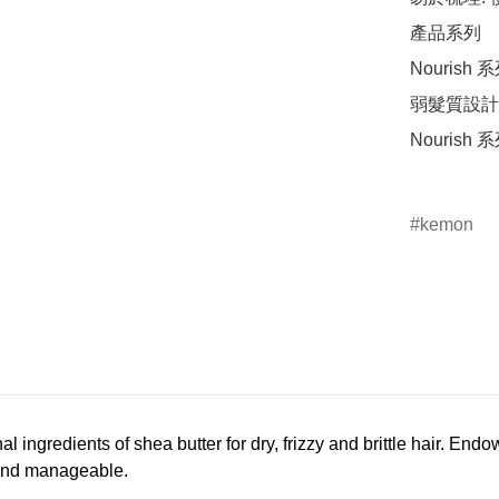
產品系列

Nouri
弱髮質設計
Nouris
kemon
 ingredients of shea butter for dry, frizzy and brittle hair. End
d and manageable.