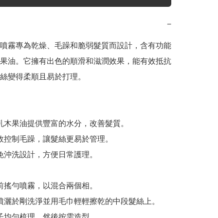
−
噴霧專為乾燥、毛躁和脆弱髮質而設計，含有功能
果油。它擁有出色的順滑和滋潤效果，能有效抵抗
絲變得柔順且易於打理。

 乳木果油提供豐富的水分，改善髮質。

有效控制毛躁，讓髮絲更易於管理。

 免沖洗設計，方便日常護理。

用前搖勻噴霧，以混合兩個相。

勻噴灑於剛洗淨並用毛巾輕輕擦乾的中段髮絲上。

梳子均勻梳理，然後按需造型。
