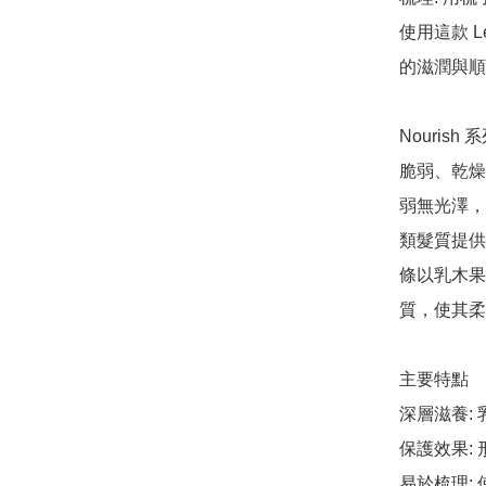
使用這款 Le
的滋潤與順
Nourish 系
脆弱、乾燥
弱無光澤，
類髮質提供最
條以乳木果
質，使其柔
主要特點

深層滋養:
保護效果:
易於梳理: