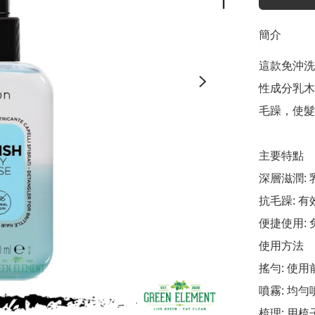
簡介
這款免沖洗
性成分乳木
毛躁，使髮
主要特點

深層滋潤:
抗毛躁: 
便捷使用:
使用方法

搖勻: 使
噴霧: 均
梳理: 用