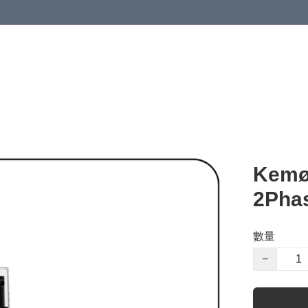
Kemø
2Ph
數量
−