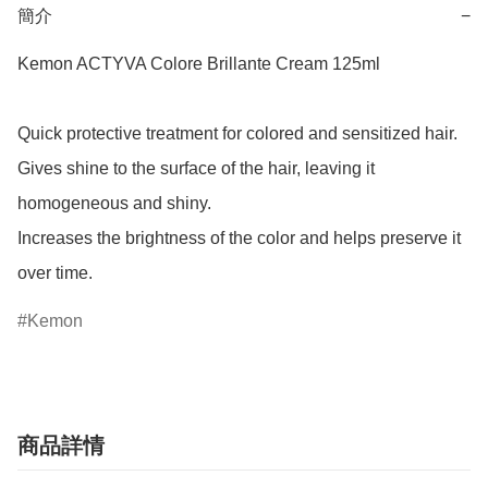
簡介
−
Kemon ACTYVA Colore Brillante Cream 125ml

Quick protective treatment for colored and sensitized hair. 
Gives shine to the surface of the hair, leaving it 
homogeneous and shiny.

Increases the brightness of the color and helps preserve it 
over time.
Kemon
商品詳情