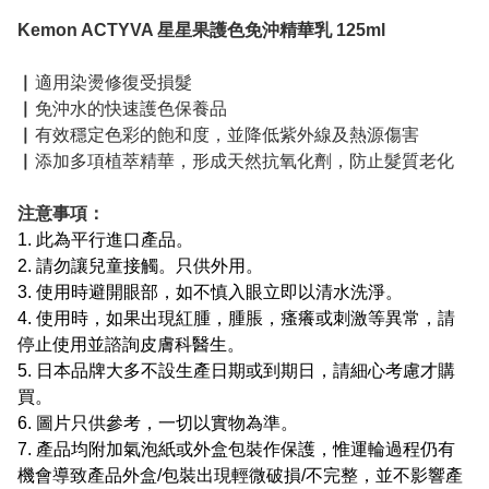
Kemon ACTYVA 星星果護色免沖精華乳 125ml
▏適用染燙修復受損髮
▏免沖水的快速護色保養品
▏有效穩定色彩的飽和度，並降低紫外線及熱源傷害
▏添加多項植萃精華，形成天然抗氧化劑，防止髮質老化
注意事項：
1. 此為平行進口產品。
2. 請勿讓兒童接觸。只供外用。
3. 使用時避開眼部，如不慎入眼立即以清水洗淨。
4. 使用時，如果出現紅腫，腫脹，瘙癢或刺激等異常，請
停止使用並諮詢皮膚科醫生。
5. 日本品牌大多不設生產日期或到期日，請細心考慮才購
買。
6. 圖片只供參考，一切以實物為準。
7. 產品均附加氣泡紙或外盒包裝作保護，惟運輪過程仍有
機會導致產品外盒/包裝出現輕微破損/不完整，並不影響產