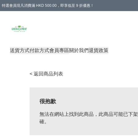
特選會員現凡消費滿 HKD 500.00，即享低至 9 折優惠！
所有會員 訂單購買滿$350即可免運費
送貨方式
付款方式
會員專區
關於我們
退貨政策
< 返回商品列表
很抱歉
無法在網站上找到此商品，此商品可能已下架
確。