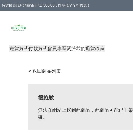
特選會員現凡消費滿 HKD 500.00，即享低至 9 折優惠！
所有會員 訂單購買滿$350即可免運費
送貨方式
付款方式
會員專區
關於我們
退貨政策
< 返回商品列表
很抱歉
無法在網站上找到此商品，此商品可能已下架
確。