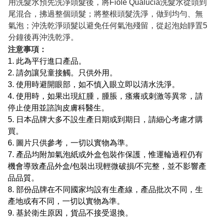
用洗髮水預先洗淨頭髮後，將Fiole Qualucia洗髮水從頭到
尾混合，拂過整個頭髮；將整根頭髮洗淨，做到均勻、無
氣泡；沖洗乾淨頭髮以避免任何氣泡殘留，從起泡始靜置5
分鐘後再沖洗乾淨。
注意事項：
1. 此為平行進口產品。
2. 請勿讓兒童接觸。只供外用。
3. 使用時避開眼部，如不慎入眼立即以清水洗淨。
4. 使用時，如果出現紅腫，腫脹，瘙癢或刺激等異常，請
停止使用並諮詢皮膚科醫生。
5. 日本品牌大多不設生產日期或到期日，請細心考慮才購
買。
6. 圖片只供參考，一切以實物為準。
7. 產品均附加氣泡紙或外盒包裝作保護，惟運輪過程仍有
機會導致產品外盒/包裝出現輕微破損/不完整，並不影響產
品品質。
8. 部份品牌在不同國家均設有生產線，產品批次不同，生
產地或有不同，一切以實物為準。
9. 基於衛生原因，貨品不接受退換。