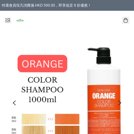
特選會員現凡消費滿 HKD 500.00，即享低至 9 折優惠！
所有會員 訂單購買滿$350即可免運費