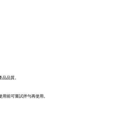
產品品質。
家使用前可嘗試拌勻再使用。