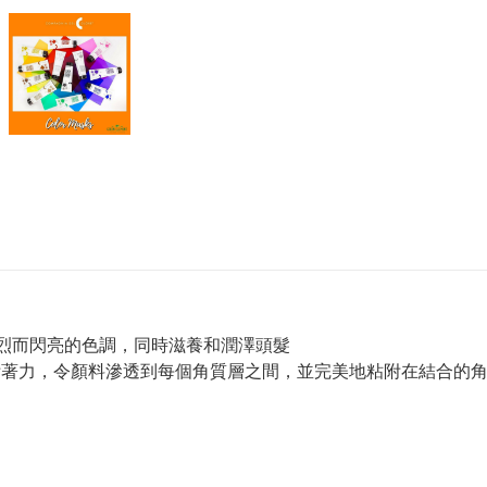
 能賦予頭髮強烈而閃亮的色調，同時滋養和潤澤頭髮
附著力，令顏料滲透到每個角質層之間，並完美地粘附在結合的