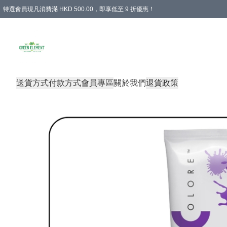
特選會員現凡消費滿 HKD 500.00，即享低至 9 折優惠！
所有會員 訂單購買滿$350即可免運費
送貨方式
付款方式
會員專區
關於我們
退貨政策