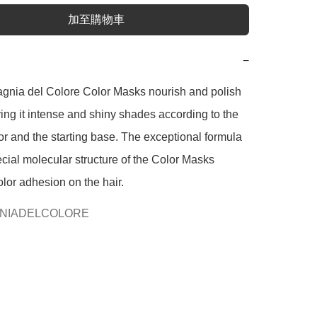
加至購物車
−
nia del Colore Color Masks nourish and polish 
iving it intense and shiny shades according to the 
r and the starting base. The exceptional formula 
cial molecular structure of the Color Masks 
olor adhesion on the hair.
NIADELCOLORE