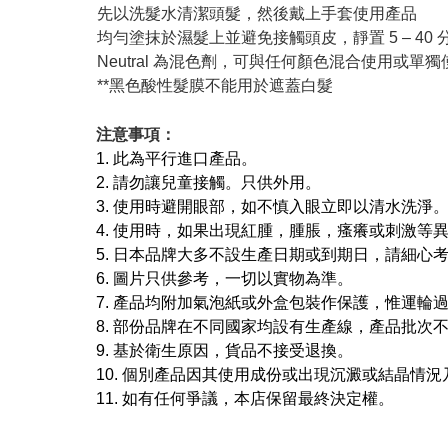
先以洗髮水清潔頭髮，然後戴上手套使用產品
均勻塗抹於濕髮上並避免接觸頭皮，靜置 5 – 40
Neutral 為混色劑，可與任何顏色混合使用或單
**黑色酸性髮膜不能用於遮蓋白髮
注意事項：
1. 此為平行進口產品。
2. 請勿讓兒童接觸。只供外用。
3. 使用時避開眼部，如不慎入眼立即以清水洗淨
4. 使用時，如果出現紅腫，腫脹，瘙癢或刺激等
5. 日本品牌大多不設生產日期或到期日，請細心
6. 圖片只供參考，一切以實物為準。
7. 產品均附加氣泡紙或外盒包裝作保護，惟運輪
8. 部份品牌在不同國家均設有生產線，產品批次
9. 基於衛生原因，貨品不接受退換。
10. 個別產品因其使用成份或出現沉澱或結晶
11. 如有任何爭議，本店保留最終決定權。