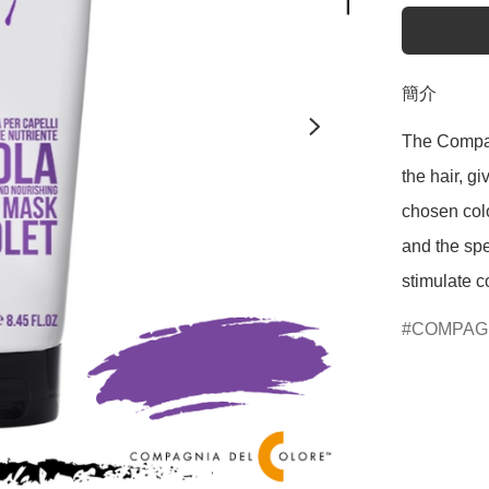
簡介
The Compag
the hair, g
chosen colo
and the spe
stimulate c
COMPAG