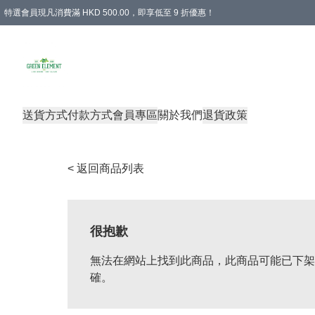
特選會員現凡消費滿 HKD 500.00，即享低至 9 折優惠！
所有會員 訂單購買滿$350即可免運費
送貨方式
付款方式
會員專區
關於我們
退貨政策
< 返回商品列表
很抱歉
無法在網站上找到此商品，此商品可能已下架
確。