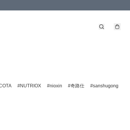
COTA
NUTRIOX
nioxin
奇路仕
sanshugong