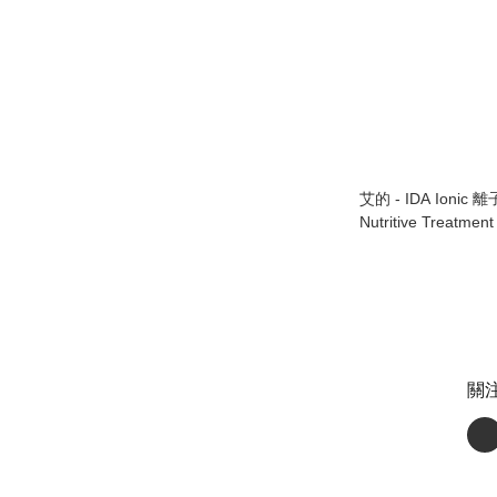
艾的 - IDA Ionic
Nutritive Treatmen
關