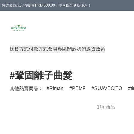
特選會員現凡消費滿 HKD 500.00，即享低至 9 折優惠！
所有會員 訂單購買滿$350即可免運費
送貨方式
付款方式
會員專區
關於我們
退貨政策
#鞏固離子曲髮
其他熱賣商品：
Riman
PEMF
SUAVECITO
t
1項 商品