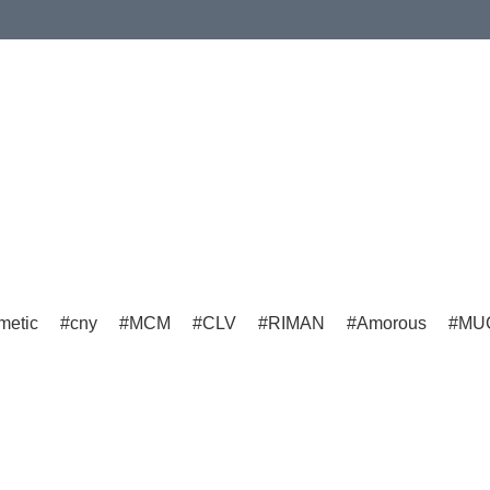
imetic
cny
MCM
CLV
RIMAN
Amorous
MU