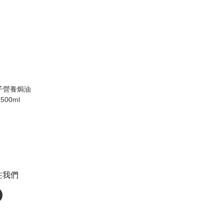
 離子營養焗油
t 500ml
注我們