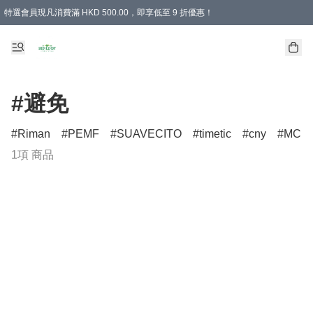
特選會員現凡消費滿 HKD 500.00，即享低至 9 折優惠！
所有會員 訂單購買滿$350即可免運費
#避免
Riman
PEMF
SUAVECITO
timetic
cny
MCM
1項 商品