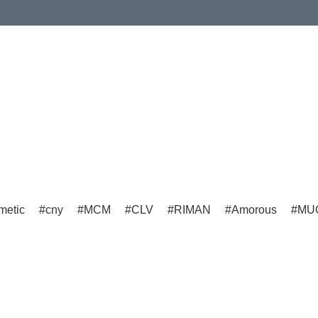
imetic
cny
MCM
CLV
RIMAN
Amorous
MU