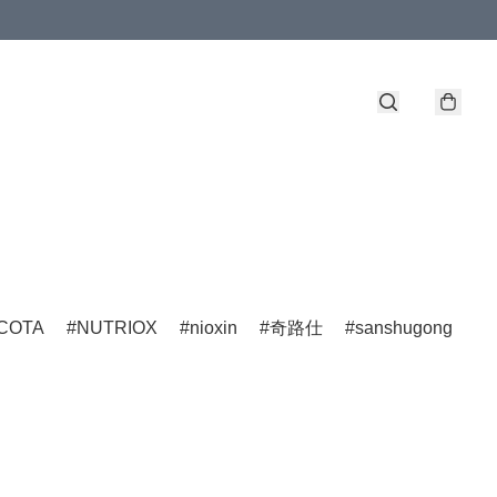
COTA
NUTRIOX
nioxin
奇路仕
sanshugong