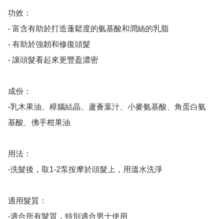
功效：

- 富含有助於打造蓬鬆度的氨基酸和潤絲的乳脂

- 有助於強韌和修復頭髮

- 讓頭髮看起來更豐盈濃密

成份：

-乳木果油、樟腦結晶、蘆薈葉汁、小麥氨基酸、角蛋白氨
基酸、佛手柑果油

用法：

-洗髮後，取1-2泵按摩於頭髮上，用溫水洗淨

適用髮質：

-適合所有髮質，特別適合男士使用