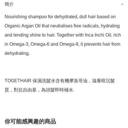
簡介
−
Nourishing shampoo for dehydrated, dull hair based on 
Organic Argan Oil that neutralises free radicals, hydrating 
and lending shine to hair. Together with Inca Inchi Oil, rich 
in Omega-3, Omega-6 and Omega-9, it prevents hair from 
dehydrating.

TOGETHAIR 保濕洗髮水含有機摩洛哥油，滋養暗沉髮
質，對抗自由基，為頭髮即時補水.
你可能感興趣的商品