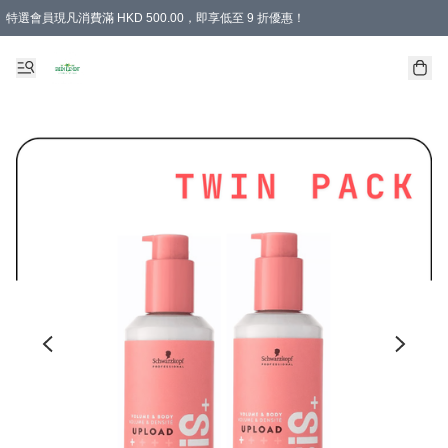
特選會員現凡消費滿 HKD 500.00，即享低至 9 折優惠！
所有會員 訂單購買滿$350即可免運費