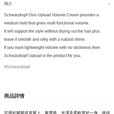
簡介
−
Schwarzkopf Osis Upload Volume Cream provides a 
medium hold that gives multi functional volume.

It will support the style without drying out the hair plus 
leave it smooth and silky with a natural shine.

If you want lightweight volume with no stickiness then 
Schwarzkopf Upload is the product for you.
Schwarzkopf
商品詳情
可用於鬈髮或直髮上，集豐盈、光澤及柔軟度於一身，使頭