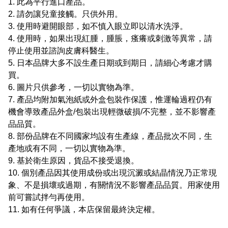
1. 此為平行進口產品。
2. 請勿讓兒童接觸。只供外用。
3. 使用時避開眼部，如不慎入眼立即以清水洗淨。
4. 使用時，如果出現紅腫，腫脹，瘙癢或刺激等異常，請
停止使用並諮詢皮膚科醫生。
5. 日本品牌大多不設生產日期或到期日，請細心考慮才購
買。
6. 圖片只供參考，一切以實物為準。
7. 產品均附加氣泡紙或外盒包裝作保護，惟運輪過程仍有
機會導致產品外盒/包裝出現輕微破損/不完整，並不影響產
品品質。
8. 部份品牌在不同國家均設有生產線，產品批次不同，生
產地或有不同，一切以實物為準。
9. 基於衛生原因，貨品不接受退換。
10. 個別產品因其使用成份或出現沉澱或結晶情況乃正常現
象、不是損壞或過期，有關情況不影響產品品質。用家使用
前可嘗試拌勻再使用。
11. 如有任何爭議，本店保留最終決定權。