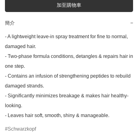
加至購物車
簡介
−
- A lightweight leave-in spray treatment for fine to normal, 
damaged hair.

- Two-phase formula conditions, detangles & repairs hair in 
one step.

- Contains an infusion of strengthening peptides to rebuild 
damaged strands.

- Significantly minimizes breakage & makes hair healthy-
looking.

- Leaves hair soft, smooth, shiny & manageable.
Schwarzkopf