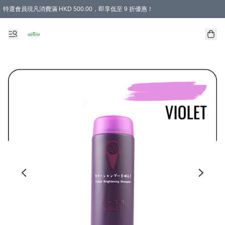
特選會員現凡消費滿 HKD 500.00，即享低至 9 折優惠！
所有會員 訂單購買滿$350即可免運費