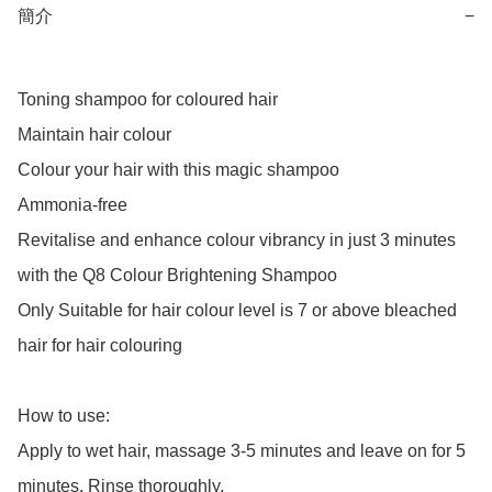
簡介
−
Toning shampoo for coloured hair

Maintain hair colour

Colour your hair with this magic shampoo

Ammonia-free

Revitalise and enhance colour vibrancy in just 3 minutes 
with the Q8 Colour Brightening Shampoo

Only Suitable for hair colour level is 7 or above bleached 
hair for hair colouring

How to use:

Apply to wet hair, massage 3-5 minutes and leave on for 5 
minutes. Rinse thoroughly.
