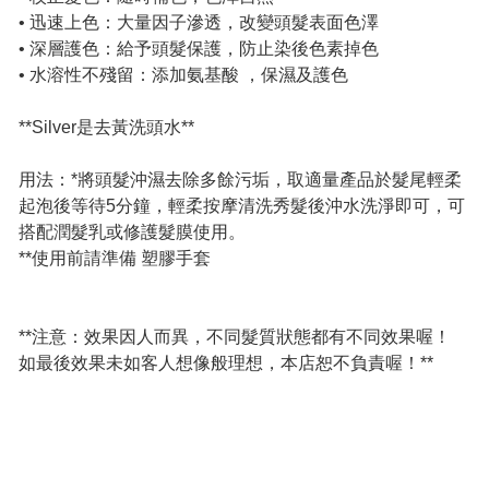
• 迅速上色：大量因子滲透，改變頭髮表面色澤
• 深層護色：給予頭髮保護，防止染後色素掉色
• 水溶性不殘留：添加氨基酸 ，保濕及護色
**Silver是去黃洗頭水**
用法：*將頭髮沖濕去除多餘污垢，取適量產品於髮尾輕柔
起泡後等待5分鐘，輕柔按摩清洗秀髮後沖水洗淨即可，可
搭配潤髮乳或修護髮膜使用。
**使用前請準備 塑膠手套
**注意：效果因人而異，不同髮質狀態都有不同效果喔！
如最後效果未如客人想像般理想，本店恕不負責喔！**