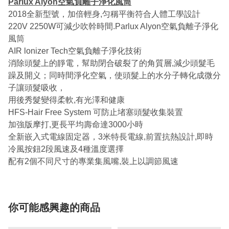
Parlux Alyon空氣負離子淨化風筒
2018全新型號，加倍輕身,匀稱平衡符合人體工學設計
220V 2250W可減少吹幹時間.Parlux Alyon空氣負離子淨化
風筒
AIR lonizer Tech空氣負離子淨化技術
消除頭髮上的靜電，幫助閉合破裂了的角質層,減少頭髮毛
躁及開义；同時間淨化空氣，使頭髮上的水分子轉化成微分
子讓頭髮吸收，
用後秀髮變得柔軟,有光澤和健康
HFS-Hair Free System 可防止堵塞頭髮收集裝置
加強版摩打,更長平均壽命達3000小時
全新嵌入式電線固定器，3米特長電線,前置抗熱設計,即時
冷風按鈕2段風速及4種溫度選擇
配有2個不同尺寸的專業集風嘴,裝上以調節風速
你可能感興趣的商品