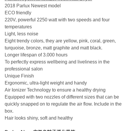
2018 Parlux Newest model
ECO friendly
220V, powerful 2250 watt with two speeds and four
temperatures
Light, less noise
Eight trendy colors, they are yellow, pink, coral, green,
turquoise, bronze, matt graphite and matt black.
Longer lifespan of 3.000 hours
To perfectly express wellbeing and liveliness in the
professional salon
Unique Finish
Ergonomic, ultra-light weight and handy
Air Ionizer Technology to ensure a healthy drying
Equipped with two nozzles of different sizes that can be
quickly snapped on to regulate the air flow. Include in the
box.
Hair looks shiny, soft and healthy