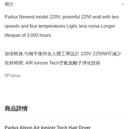
簡介
−
Parlux Newest model 220V, powerful 2250 watt with two 
speeds and four temperatures Light, less noise Longer 
lifespan of 3.000 hours

加倍輕身,匀稱平衡符合人體工學設計 220V 2250W可減少
Parlux
商品詳情
Parlux Alyon Air Ionizer Tech Hair Dryer