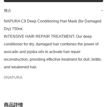
簡介
−
NAPURA C9 Deep Conditioning Hair Mask (for Damaged 
Dry) 750ml

INTENSIVE HAIR REPAIR TREATMENT: Our deep 
conditioner for dry, damaged hair combines the power of 
avocado and jojoba oils to activate hair repair 
reconstruction, providing effective treatment for dull, brittle, 
and weakened hair.
NAPURA
商品詳情