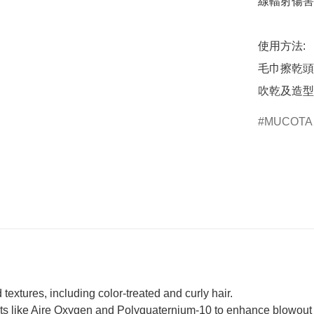
線輻射傷害
使用方法:

毛巾擦乾頭
吹乾及造型
MUCOTA
d textures, including color-treated and curly hair.
 like Aire Oxygen and Polyquaternium-10 to enhance blowout 