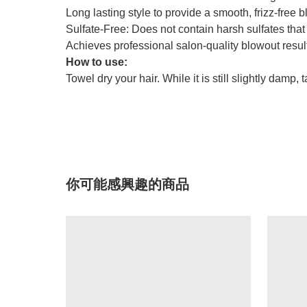
Long lasting style to provide a smooth, frizz-free b
Sulfate-Free: Does not contain harsh sulfates tha
Achieves professional salon-quality blowout resul
How to use:
Towel dry your hair. While it is still slightly damp
你可能感興趣的商品