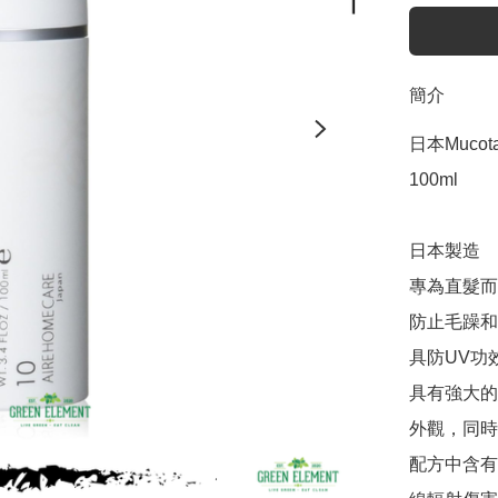
簡介
日本Mucota
100ml

日本製造

專為直髮而
防止毛躁和
具防UV功
具有強大的
外觀，同時
配方中含有