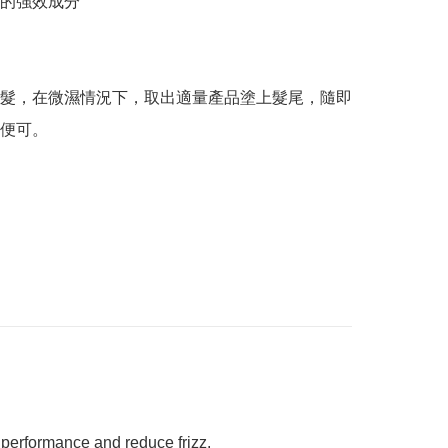
的強效成分

髮，在微濕情況下，取出適量產品塗上髮尾，隨即
便可。
performance and reduce frizz.