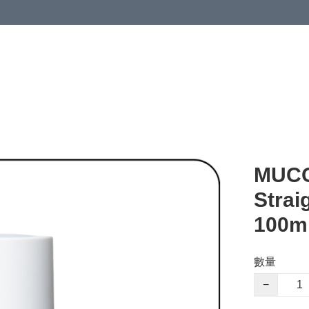
MUCOT
Str
100m
數量
−