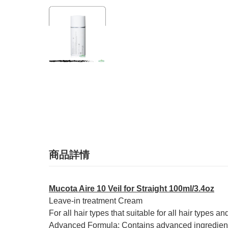
商品詳情
Mucota Aire 10 Veil for Straight 100ml/3.4oz
Leave-in treatment Cream
For all hair types that suitable for all hair types an
Advanced Formula: Contains advanced ingredients