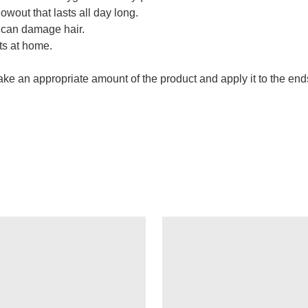
lowout that lasts all day long.
t can damage hair.
ts at home.
, take an appropriate amount of the product and apply it to the en