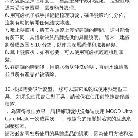
5. 將髮膜塗抹在頭髮上，重點塗抹中段和髮尾。 這些區域
通常受損更嚴重，需要額外護理。
6. 用寬齒梳子或手指輕輕梳理頭髮，確保髮膜均勻分佈。
這將有助於解開任何結或纏結。
7. 敷上髮膜後，將其在頭髮上停留建議的時間。 這可能會
有所不同，具體取決於品牌提供的具體說明。 通常，建議
將發膜放置 5-10 分鐘，以使其深層調理和滋養頭髮。
8. 戴上髮膜後，如有必要，可以使用寬齒梳輕輕梳理頭
髮。
9. 在建議的時間後，用溫水徹底沖洗頭髮，直到水流清澈
並且所有產品都被清除。
10. 根據需要設計髮型。 您可以讓它風乾或使用熱定型工
具。 如果您使用熱定型工具，請確保在使用前塗抹熱保護
噴霧。
． 為獲得最佳效果，請根據頭髮狀況每週使用 MOOD Ultra
Care Mask 一次或兩次。 ． 根據您的頭髮對治療的反應來
調整頻率。
請務必參閱您所使用的具體產品的說明，因為使用方法和建