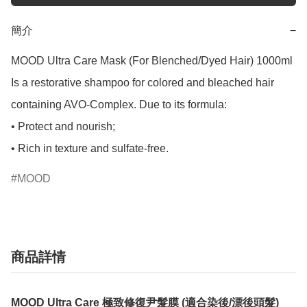
簡介
−
MOOD Ultra Care Mask (For Blenched/Dyed Hair) 1000ml

Is a restorative shampoo for colored and bleached hair 
containing AVO-Complex. Due to its formula:

• Protect and nourish;

MOOD
商品詳情
MOOD Ultra Care 極致修復尹髮膜 (適合染後/漂後頭髮)