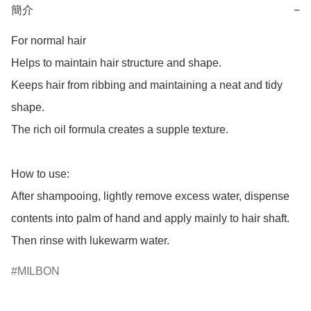
簡介
−
For normal hair

Helps to maintain hair structure and shape.

Keeps hair from ribbing and maintaining a neat and tidy 
shape.

The rich oil formula creates a supple texture.

How to use:

After shampooing, lightly remove excess water, dispense 
contents into palm of hand and apply mainly to hair shaft. 
Then rinse with lukewarm water.
MILBON