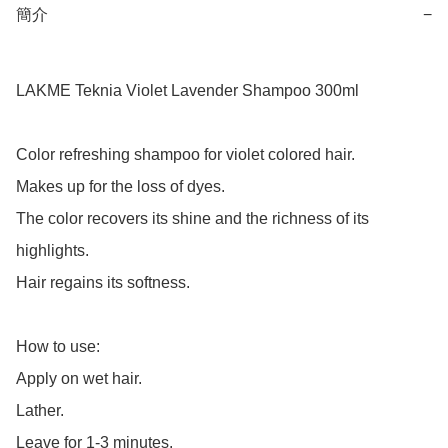
簡介
−
LAKME Teknia Violet Lavender Shampoo 300ml

Color refreshing shampoo for violet colored hair.

Makes up for the loss of dyes.

The color recovers its shine and the richness of its 
highlights.

Hair regains its softness.

How to use:

Apply on wet hair.

Lather.

Leave for 1-3 minutes.
