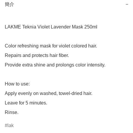
簡介
−
LAKME Teknia Violet Lavender Mask 250ml

Color refreshing mask for violet colored hair.

Repairs and protects hair fiber.

Provide extra shine and prolongs color intensity.

How to use:

Apply evenly on washed, towel-dried hair.

Leave for 5 minutes.

Rinse.
lak