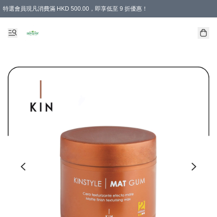
特選會員現凡消費滿 HKD 500.00，即享低至 9 折優惠！
所有會員 訂單購買滿$350即可免運費