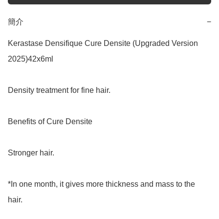
簡介
−
Kerastase Densifique Cure Densite (Upgraded Version 
2025)42x6ml

Density treatment for fine hair.

Benefits of Cure Densite

Stronger hair.

*In one month, it gives more thickness and mass to the 
hair.
