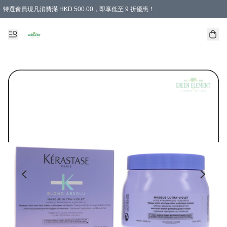
特選會員現凡消費滿 HKD 500.00，即享低至 9 折優惠！
所有會員 訂單購買滿$350即可免運費