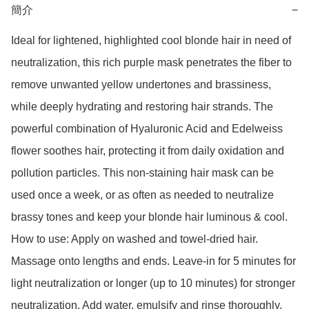
簡介
−
Ideal for lightened, highlighted cool blonde hair in need of 
neutralization, this rich purple mask penetrates the fiber to 
remove unwanted yellow undertones and brassiness, 
while deeply hydrating and restoring hair strands. The 
powerful combination of Hyaluronic Acid and Edelweiss 
flower soothes hair, protecting it from daily oxidation and 
pollution particles. This non-staining hair mask can be 
used once a week, or as often as needed to neutralize 
brassy tones and keep your blonde hair luminous & cool. 
How to use: Apply on washed and towel-dried hair. 
Massage onto lengths and ends. Leave-in for 5 minutes for 
light neutralization or longer (up to 10 minutes) for stronger 
neutralization. Add water, emulsify and rinse thoroughly.