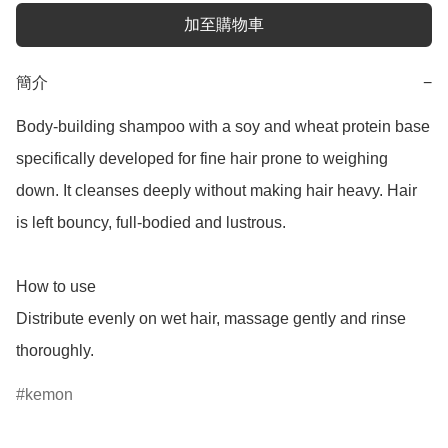
加至購物車
簡介
−
Body-building shampoo with a soy and wheat protein base 
specifically developed for fine hair prone to weighing 
down. It cleanses deeply without making hair heavy. Hair 
is left bouncy, full-bodied and lustrous.

How to use

Distribute evenly on wet hair, massage gently and rinse 
kemon