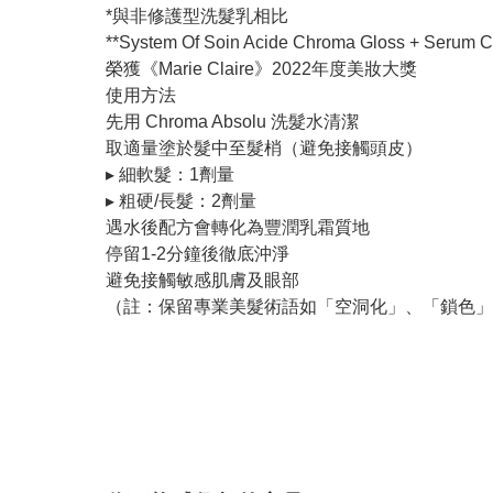
*與非修護型洗髮乳相比
**System Of Soin Acide Chroma Gloss + 
榮獲《Marie Claire》2022年度美妝大獎
使用方法
先用 Chroma Absolu 洗髮水清潔
取適量塗於髮中至髮梢（避免接觸頭皮）
▸ 細軟髮：1劑量
▸ 粗硬/長髮：2劑量
遇水後配方會轉化為豐潤乳霜質地
停留1-2分鐘後徹底沖淨
避免接觸敏感肌膚及眼部
（註：保留專業美髮術語如「空洞化」、「鎖色」