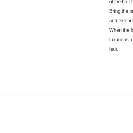
of the hair 
Bring the p
and extend t
When the fo
luxurious, c
hair.