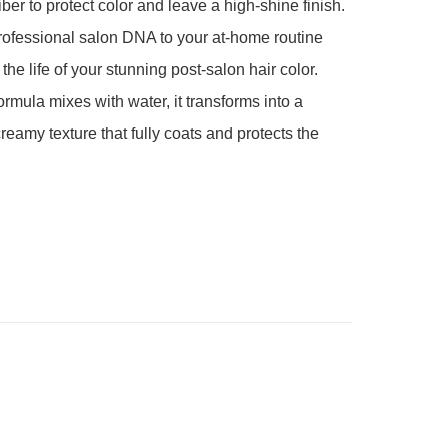
fiber to protect color and leave a high-shine finish. 
rofessional salon DNA to your at-home routine 
he life of your stunning post-salon hair color. 
rmula mixes with water, it transforms into a 
reamy texture that fully coats and protects the 