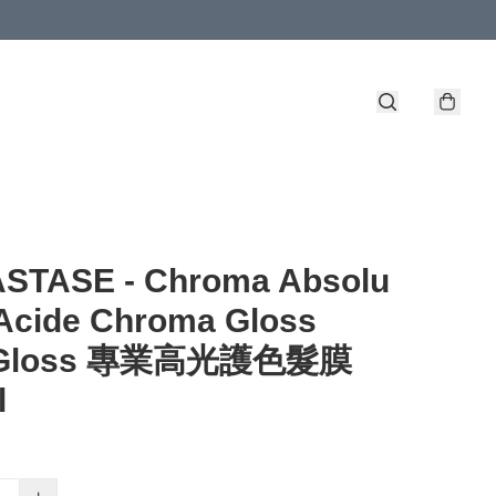
STASE - Chroma Absolu
Acide Chroma Gloss
r Gloss 專業高光護色髮膜
l