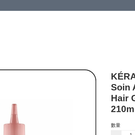
KÉRA
Soin 
Hai
210m
數量