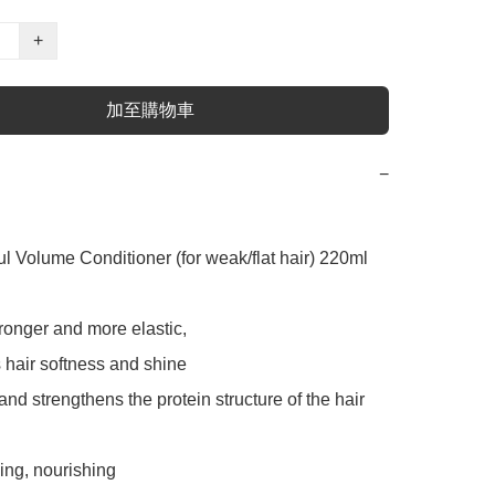
+
加至購物車
−
ronger and more elastic,

hair softness and shine

nd strengthens the protein structure of the hair

ng, nourishing
