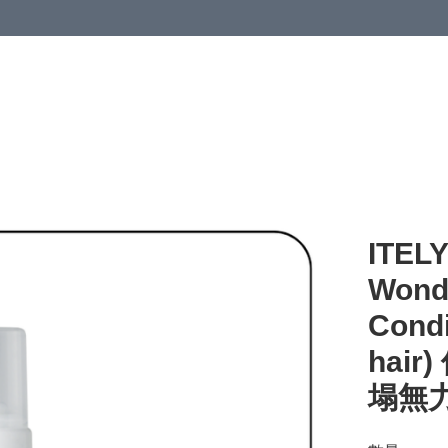
ITEL
Wondh
Condi
hai
塌無力