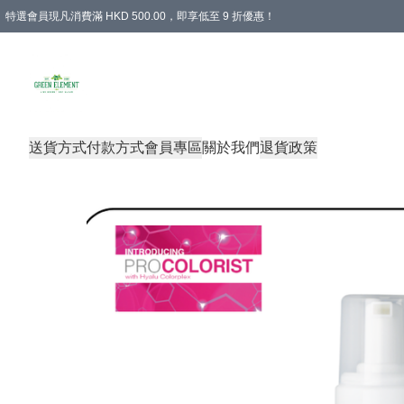
特選會員現凡消費滿 HKD 500.00，即享低至 9 折優惠！
所有會員 訂單購買滿$350即可免運費
送貨方式
付款方式
會員專區
關於我們
退貨政策