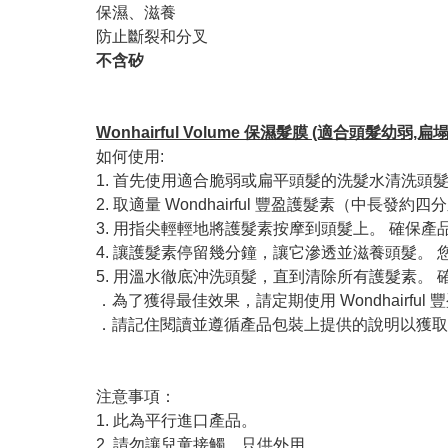
保濕、滋養
防止斷裂和分叉
不含矽
Wonhairful Volume 保濕髮膜 (適合頭髮幼弱,扁塌
如何使用:
1. 首先使用適合脆弱或扁平頭髮的洗髮水清洗頭
2. 取適量 Wondhairful 豐盈護髮素（
3. 用指尖輕輕地將護髮素按摩到頭髮上。 確保
4. 讓護髮素停留幾分鐘，讓它滲透並滋養頭髮。
5. 用溫水徹底沖洗頭髮，直到清除所有護髮素。
．為了獲得最佳效果，請定期使用 Wondhair
．請記住閱讀並遵循產品包裝上提供的說明以獲取
注意事項：
1. 此為平行進口產品。
2. 請勿讓兒童接觸。只供外用。