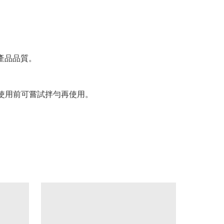
產品品質。
家使用前可嘗試拌勻再使用。