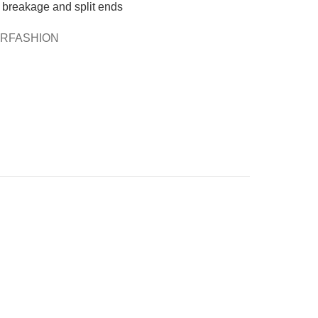
breakage and split ends
IRFASHION