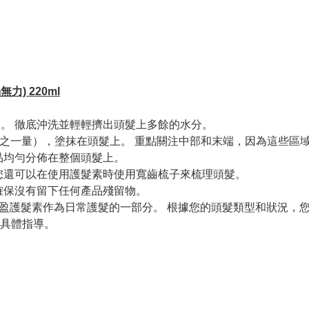
無力) 220ml
髮。 徹底沖洗並輕輕擠出頭髮上多餘的水分。
中長發約四分之一量），塗抹在頭髮上。 重點關注中部和末端，因為這
產品均勻分佈在整個頭髮上。
 您還可以在使用護髮素時使用寬齒梳子來梳理頭髮。
 確保沒有留下任何產品殘留物。
ful 豐盈護髮素作為日常護髮的一部分。 根據您的頭髮類型和狀
具體指導。