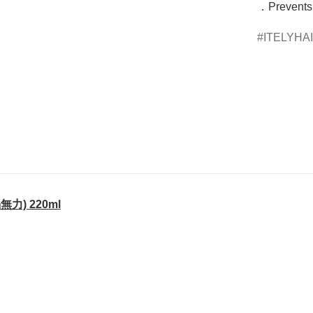
．Prevents 
ITELYHA
無力) 220ml