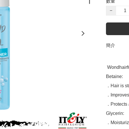
數量
−
簡介
 Wondhairful Volume Conditioner (for weak/flat hair) 220ml

Betaine:

．Hair is st
．Improves 
．Protects a
Glycerin:

．Moisturizi