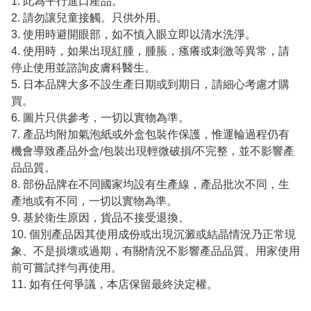
1. 此為平行進口產品。
2. 請勿讓兒童接觸。只供外用。
3. 使用時避開眼部，如不慎入眼立即以清水洗淨。
4. 使用時，如果出現紅腫，腫脹，瘙癢或刺激等異常，請
停止使用並諮詢皮膚科醫生。
5. 日本品牌大多不設生產日期或到期日，請細心考慮才購
買。
6. 圖片只供參考，一切以實物為準。
7. 產品均附加氣泡紙或外盒包裝作保護，惟運輪過程仍有
機會導致產品外盒/包裝出現輕微破損/不完整，並不影響產
品品質。
8. 部份品牌在不同國家均設有生產線，產品批次不同，生
產地或有不同，一切以實物為準。
9. 基於衛生原因，貨品不接受退換。
10. 個別產品因其使用成份或出現沉澱或結晶情況乃正常現
象、不是損壞或過期，有關情況不影響產品品質。用家使用
前可嘗試拌勻再使用。
11. 如有任何爭議，本店保留最終決定權。