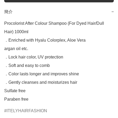
簡介
−
Procolorist After Colour Shampoo (For Dyed Hair/Dull 
Hair) 1000ml

．Enriched with Hyalu Colorplex, Aloe Vera

argan oil etc.

．Lock hair color, UV protection

．Soft and easy to comb

．Color lasts longer and improves shine

．Gently cleanses and moisturizes hair

Sulfate free

Paraben free
ITELYHAIRFASHION