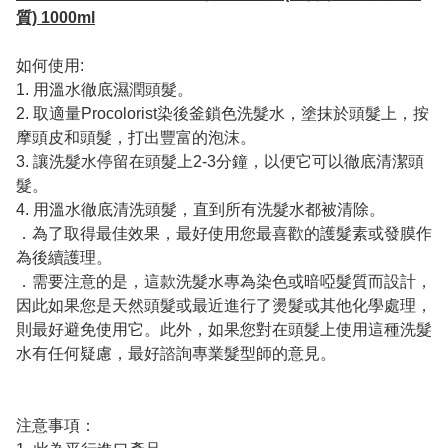
質) 1000ml
如何使用:
1. 用溫水徹底濕潤頭髮。
2. 取適量Procolorist染後釜鎖色洗髮水，塗抹於頭髮上，按
摩頭皮和頭髮，打出豐富的泡沫。
3. 讓洗髮水停留在頭髮上2-3分鐘，以便它可以徹底清潔頭
髮。
4. 用溫水徹底清洗頭髮，直到所有洗髮水都被清除。
．為了取得最佳效果，最好使用您最喜歡的護髮素或發膜作
為後續護理。
．需要注意的是，這款洗髮水專為染色或暗啞髮質而設計，
因此如果您是天然頭髮或最近進行了燙髮或其他化學處理，
則最好避免使用它。此外，如果您對在頭髮上使用這種洗髮
水有任何疑慮，最好諮詢專業髮型師的意見。
注意事項：