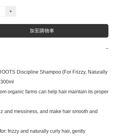
+
加至購物車
−
OTS Discipline Shampoo (For Frizzy, Naturally 
300ml﻿

m organic farms can help hair maintain its proper 
zz and messiness, and make hair smooth and 
r: frizzy and naturally curly hair, gently 