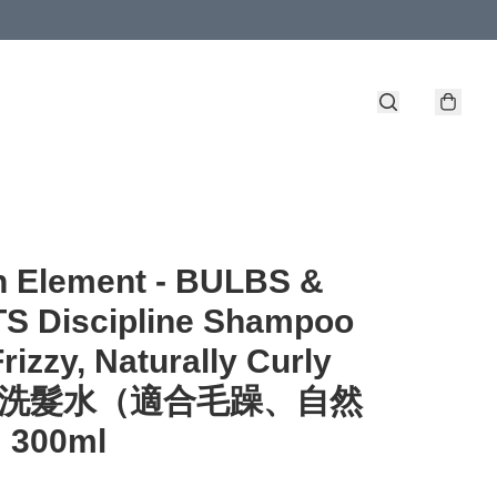
n Element - BULBS &
S Discipline Shampoo
Frizzy, Naturally Curly
r) 洗髮水（適合毛躁、自然
300ml