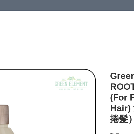
Gree
ROOT
(For 
Hai
捲髮）