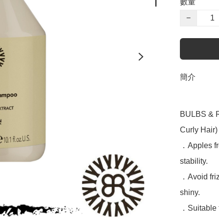
數量
−
簡介
BULBS & RO
Curly Hair) 
．Apples fro
stability.

．Avoid fri
shiny.

．Suitable fo