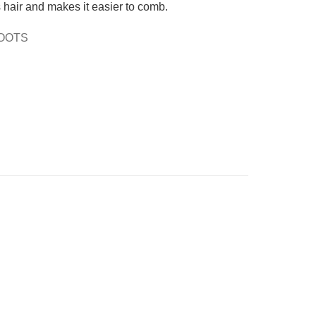
 hair and makes it easier to comb.
OOTS