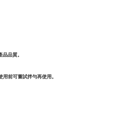
產品品質。
家使用前可嘗試拌勻再使用。