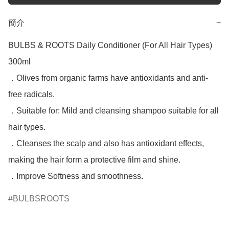
簡介
−
BULBS & ROOTS Daily Conditioner (For All Hair Types) 
300ml

．Olives from organic farms have antioxidants and anti-
free radicals.

．Suitable for: Mild and cleansing shampoo suitable for all 
hair types. 

．Cleanses the scalp and also has antioxidant effects, 
making the hair form a protective film and shine. 

BULBSROOTS