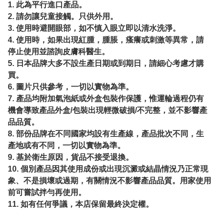
1. 此為平行進口產品。
2. 請勿讓兒童接觸。只供外用。
3. 使用時避開眼部，如不慎入眼立即以清水洗淨。
4. 使用時，如果出現紅腫，腫脹，瘙癢或刺激等異常，請
停止使用並諮詢皮膚科醫生。
5. 日本品牌大多不設生產日期或到期日，請細心考慮才購
買。
6. 圖片只供參考，一切以實物為準。
7. 產品均附加氣泡紙或外盒包裝作保護，惟運輪過程仍有
機會導致產品外盒/包裝出現輕微破損/不完整，並不影響產
品品質。
8. 部份品牌在不同國家均設有生產線，產品批次不同，生
產地或有不同，一切以實物為準。
9. 基於衛生原因，貨品不接受退換。
10. 個別產品因其使用成份或出現沉澱或結晶情況乃正常現
象、不是損壞或過期，有關情況不影響產品品質。用家使用
前可嘗試拌勻再使用。
11. 如有任何爭議，本店保留最終決定權。