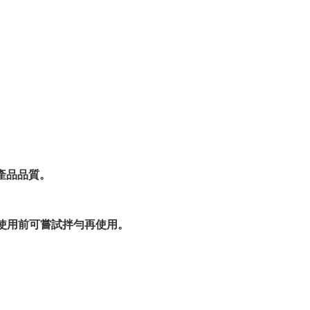
產品品質。
家使用前可嘗試拌勻再使用。