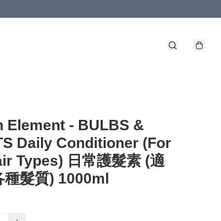
n Element - BULBS &
 Daily Conditioner (For
Hair Types) 日常護髮素 (適
種髮質) 1000ml