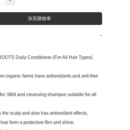
+
加至購物車
−
OTS Daily Conditioner (For All Hair Types) 
m organic farms have antioxidants and anti-free 
or: Mild and cleansing shampoo suitable for all 
he scalp and also has antioxidant effects, 
hair form a protective film and shine. 
