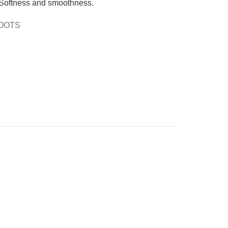
oftness and smoothness.
OOTS