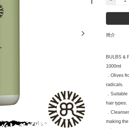
−
簡介
BULBS & RO
1000ml

．Olives fro
radicals.

．Suitable f
hair types. 

．Cleanses t
making the 