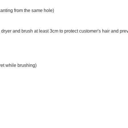
lanting from the same hole)
dryer and brush at least 3cm to protect customer's hair and pre
et while brushing)