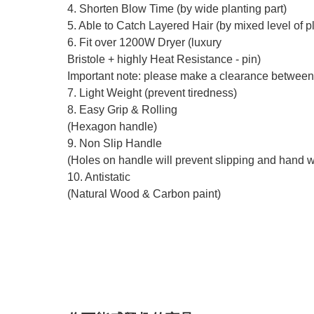
4. Shorten Blow Time (by wide planting part)
5. Able to Catch Layered Hair (by mixed level of p
6. Fit over 1200W Dryer (luxury
Bristole + highly Heat Resistance - pin)
Important note: please make a clearance between 
7. Light Weight (prevent tiredness)
8. Easy Grip & Rolling
(Hexagon handle)
9. Non Slip Handle
(Holes on handle will prevent slipping and hand w
10. Antistatic
(Natural Wood & Carbon paint)