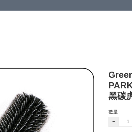
Gree
PARK 
黑碳虎
數量
−