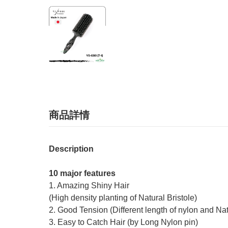
商品詳情
Description
10 major features
1. Amazing Shiny Hair
(High density planting of Natural Bristole)
2. Good Tension (Different length of nylon and Nat
3. Easy to Catch Hair (by Long Nylon pin)