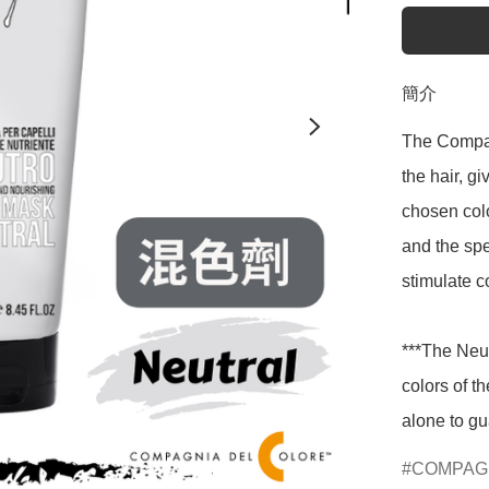
簡介
The Compag
the hair, g
chosen colo
and the spe
stimulate c
***The Neut
colors of t
alone to gu
COMPAG