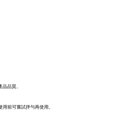
產品品質。
家使用前可嘗試拌勻再使用。