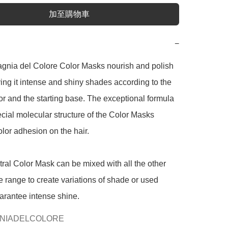
加至購物車
−
nia del Colore Color Masks nourish and polish 
iving it intense and shiny shades according to the 
r and the starting base. The exceptional formula 
cial molecular structure of the Color Masks 
olor adhesion on the hair.

ral Color Mask can be mixed with all the other 
he range to create variations of shade or used 
arantee intense shine.
NIADELCOLORE