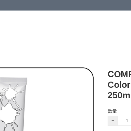
COMP
Color
250
數量
−