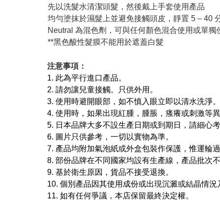
先以洗髮水清潔頭髮，然後戴上手套使用產品
均勻塗抹於濕髮上並避免接觸頭皮，靜置 5 – 40
Neutral 為混色劑，可與任何顏色混合使用或單
**黑色酸性髮膜不能用於遮蓋白髮
注意事項：
1. 此為平行進口產品。
2. 請勿讓兒童接觸。只供外用。
3. 使用時避開眼部，如不慎入眼立即以清水洗淨
4. 使用時，如果出現紅腫，腫脹，瘙癢或刺激等
5. 日本品牌大多不設生產日期或到期日，請細心
6. 圖片只供參考，一切以實物為準。
7. 產品均附加氣泡紙或外盒包裝作保護，惟運輪
8. 部份品牌在不同國家均設有生產線，產品批次
9. 基於衛生原因，貨品不接受退換。
10. 個別產品因其使用成份或出現沉澱或結晶
11. 如有任何爭議，本店保留最終決定權。