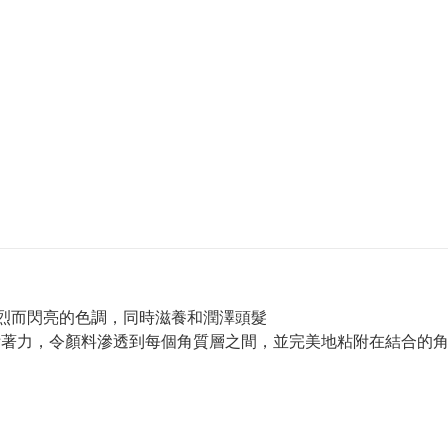
 能賦予頭髮強烈而閃亮的色調，同時滋養和潤澤頭髮
附著力，令顏料滲透到每個角質層之間，並完美地粘附在結合的