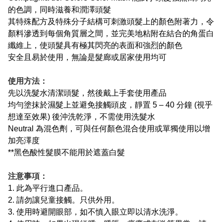
的色調，同時滋養和潤澤頭髮
其特殊配方及特殊分子結構可刺激頭髮上的顏色附著力，令
顏料滲透到每個角質層之間，並完美地粘附在結合的角蛋白
纖維上，使頭髮具有極其閃亮的表面和強烈的顏色
安全且易於使用，無論是髮廊或居家使用均可
使用方法：
先以洗髮水清潔頭髮，然後戴上手套使用產品
均勻塗抹於濕髮上並避免接觸頭皮，靜置 5 – 40 分鐘 (視乎
想達至效果) 後沖洗乾淨，不需使用洗髮水
Neutral 為混色劑，可與任何顏色混合使用或單獨使用以增
加亮澤度
**黑色酸性髮膜不能用於遮蓋白髮
注意事項：
1. 此為平行進口產品。
2. 請勿讓兒童接觸。只供外用。
3. 使用時避開眼部，如不慎入眼立即以清水洗淨。