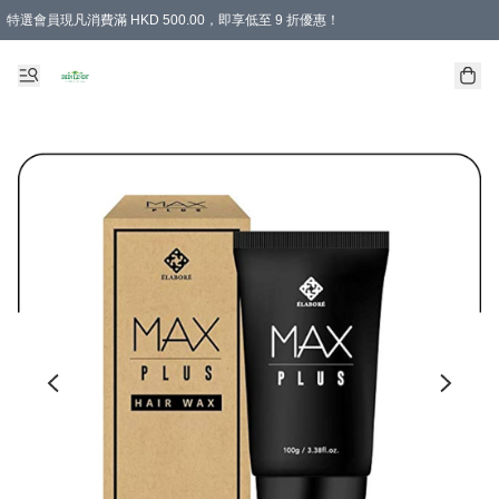
特選會員現凡消費滿 HKD 500.00，即享低至 9 折優惠！
所有會員 訂單購買滿$350即可免運費