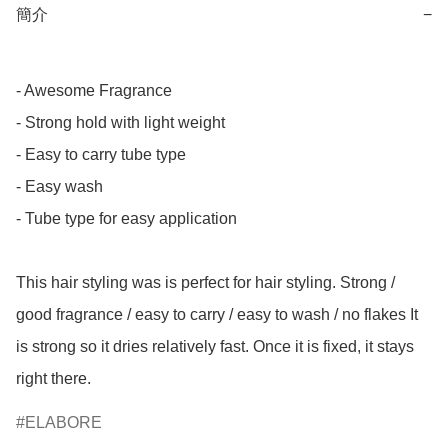
簡介
−
- Awesome Fragrance

- Strong hold with light weight

- Easy to carry tube type

- Easy wash

- Tube type for easy application

This hair styling was is perfect for hair styling. Strong / 
good fragrance / easy to carry / easy to wash / no flakes It 
is strong so it dries relatively fast. Once it is fixed, it stays 
right there.
ELABORE