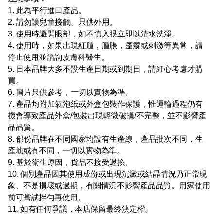
1. 此為平行進口產品。
2. 請勿讓兒童接觸。只供外用。
3. 使用時避開眼部，如不慎入眼立即以清水洗淨。
4. 使用時，如果出現紅腫，腫脹，瘙癢或刺激等異常，請
停止使用並諮詢皮膚科醫生。
5. 日本品牌大多不設生產日期或到期日，請細心考慮才購
買。
6. 圖片只供參考，一切以實物為準。
7. 產品均附加氣泡紙或外盒包裝作保護，惟運輪過程仍有
機會導致產品外盒/包裝出現輕微破損/不完整，並不影響產
品品質。
8. 部份品牌在不同國家均設有生產線，產品批次不同，生
產地或有不同，一切以實物為準。
9. 基於衛生原因，貨品不接受退換。
10. 個別產品因其使用成份或出現沉澱或結晶情況乃正常現
象、不是損壞或過期，有關情況不影響產品品質。用家使用
前可嘗試拌勻再使用。
11. 如有任何爭議，本店保留最終決定權。